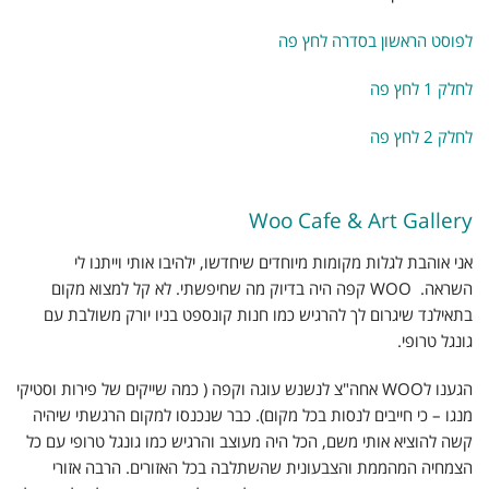
F
k
s
p
n
לפוסט הראשון בסדרה לחץ פה
r
t
i
לחלק 1 לחץ פה
e
לחלק 2 לחץ פה
n
d
Woo Cafe & Art Gallery
l
אני אוהבת לגלות מקומות מיוחדים שיחדשו, ילהיבו אותי וייתנו לי
y
השראה. WOO קפה היה בדיוק מה שחיפשתי. לא קל למצוא מקום
בתאילנד שיגרום לך להרגיש כמו חנות קונספט בניו יורק משולבת עם
גונגל טרופי.
הגענו לWOO אחה"צ לנשנש עוגה וקפה ( כמה שייקים של פירות וסטיקי
מנגו – כי חייבים לנסות בכל מקום). כבר שנכנסו למקום הרגשתי שיהיה
קשה להוציא אותי משם, הכל היה מעוצב והרגיש כמו גונגל טרופי עם כל
הצמחיה המהממת והצבעונית שהשתלבה בכל האזורים. הרבה אזורי