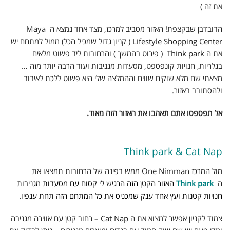
את זה )
הדובדבן שבקצפת! האזור מסביב למרכז, מצד אחד נמצא ה Maya
Lifestyle Shopping Center ( קניון גדול שמכיל הכל) ממול למתחם יש
את ה Think park ( פירוט בהמשך ) והרחובות ליד פשוט מלאים
בגלריות, חנויות קונפספט, מסעדות מגניבות ועוד הרבה יותר מזה …
מצאתי שם מלא שוקים שווים וההמלצה שלי היא פשוט ללכת לאיבוד
ולהסתובב באזור.
אל תפספסו אתם תאהבו את האזור הזה מאוד.
Think park & Cat Nap
מול המרכז One Nimman ממש בפינה של הרחובות תמצאו את
ה
Think park
האזור הקטן הזה הרגיש לי קסום עם מסעדות מגניבות
חנויות קטנות ועץ אחד ענק שמכניס את כל המתחם הזה תחת ענפיו.
צמוד לקניון אפשר למצוא את ה Cat Nap – רחוב קטן עם אווירה מגניבה