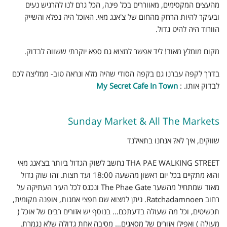
מהעצים המקסימים, מאווררים בכל פינה, הכל גרם לנו להרגיש נעים
ובעיקר להיות הרחק מהחום של צ'אנג מאי. האוכל היה נפלא והשייק
הוורוד היה להיט גדול.
מקום מומלץ מאוד! ליד אפשר למצוא גם ספא יוקרתי ששווה לבדוק.
בדרך לקפה עברנו גם בקפה הסודי שהיה מלא ונראה טוב- ממליצה לכם
לבדוק אותו. :
My Secret Cafe In Town
Sunday Market & All The Markets
שווקים, איך לא? אנחנו בתאילנד
THA PAE WALKING STREET נחשב לשוק הגדול ביותר בצ'אנג מאי
והוא מתקיים בכל יום ראשון מהשעה 18:00 ועד חצות. זהו שוק גדול
מאוד שמתחיל מהשער The Phae Gate ונכנס לכל העיר העתיקה על
רחוב Ratchadamnoen. ניתן למצוא שם חפצי אמנות, אופנה מקומית,
תכשיטים, וכל מה שעולה בדעתכם… בנוסף יש אזורים רבים של אוכל (
מעולה ) ואפילו אזורים של מסאגים… מסיבה אחת גדולה שלא נגמרת.