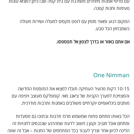
עם פריטי אמנות מיוחדים משולבת עם בית קפה שבו ניתן למצוא עוגות
טעימות וחנות קטנה.
המקום רגוע ומאוד מזמין עם לופט מקסים למעלה ושירות מעולה
כשמבחוץ הכל טבע.
אם אתם באזור או בדרך לצפון אל תפספסו.
One Nimman
10-15 דקות מהעיר העתיקה תוכלו למצוא את התוספת החדשה
והמצויינת למערך הקניות של צ'אנג מאי. קומפלקס מעוצב ויפיפה עם
מותגים בינלאומיים יוקרתיים משולבים באמנות ותרבות מודרנית.
הכל באותו מתחם פתוח שמשמש מרכז תרבות ובתוכו גם מסעדות
ומתחם אוכל מגניב וקטן ( חשוב לדעת שמהרגע שנכנסים לחנויות זה
הליכה לכיוון אחד וצריך לעבור בכל המתחמים של החנות – אבל זה שווה