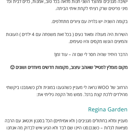
ישיבה מגניבים ומהצד השני חנות מלאה בכל טוב, אמנות, כלים לבית וכל
מיני פריטים שרק רציתי לקחת איתי הביתה.
בקומה השניה יש גלריה עם ציורים מתחלפים.
השירות היה מעולה ומאוד נעים ( בכל זאת משפחה עם 4 ילדים ) העוגות
והמיצים הוגשו מקסים והיו טעימים.
הדבר היחיד שהיה חסר לי שם זה – עוד זמן!
מקום מומלץ למטייל שאוהב עיצוב, מקומות חדשים מיוחדים ושונים 🙂
הרחוב של WOO נראה לי מעניין כשהגענו במונית ולכן כשעזבנו ביקשתי
מהילדים ללכת קצת ברגל. ממש מול הקפה גיליתי את:
Regina Garden
מעניין ומלא בחתולים מגניבים ( ולא אמיתיים) הכל בסגנון וינטאג עם הרבה
מציאות לגלות – כשנכנסנו היינו שם לבד ולא הגיע איש לבדוק מה אנחנו