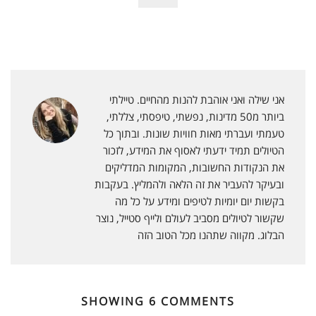
r
e
t
t
i
t
k
i
b
t
e
l
s
e
n
o
e
r
A
d
t
o
r
e
p
I
אני שילה ואני אוהבת להנות מהחיים. טיילתי
F
k
s
p
n
ביותר מ50 מדינות, נפשתי, טיפסתי, צללתי,
r
טעמתי ועברתי מאות חוויות שונות. ובתוך כל
t
הטיולים תמיד ידעתי לאסוף את המידע, לזכור
i
את הנקודות החשובות, המקומות המדליקים
e
ובעיקר להעביר את זה הלאה ולהמליץ. בעקבות
בקשות יום יומיות לטיפים ומידע על כל מה
n
שקשור לטיולים מסביב לעולם ולייף סטייל, נוצר
d
הבלוג. מקווה שתהנו מכל הטוב הזה
l
y
SHOWING 6 COMMENTS