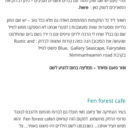
ומדי פעם יש שם שוק חמוד עם בגדים ומוצרים מגניבים – ניתן לבדוק את
התאריכים לשוק כאן :
here.
האזור ליד כל המקומות המהממים האלה גם מלא בכל טוב – יש שם המון
גלריות ומסעדות שוות ומעוצבות ( לצערי אנחנו לא הספקנו ממש לטייל
שם גם בגלל שהיו לי הרבה ילדים עייפים וגם כי ירד גשם ביום שהחלטנו
שנעשה את הסיבוב) הנה כמה נקודות ששווה לבדוק : Rustic and
Blue, Gallery Seascape, Fairytales פשוט לטייל
בקרבת Nimmanheamin road.
אזור פועם ומיוחד – ממליצה בחום להגיע לשם
Fen forest cafe
בעיר העתיקה של צ'אנג מאי תוכלו גם לברוח מהחום ולהכנס לגונגל
טרופי הרחק מהשמש. למקום הזה קוראים הFen forest cafe והוא
ממש הציל אותנו… כשנכנסנו לשם הילדים היו פשוט באוויר… צל