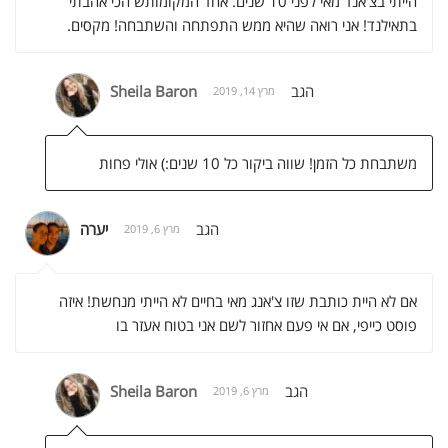
הייתי בצ'אנד מאי לפני 10 שנים. אחד המקומותש הכי אהבתי
בתאילנד! אני רואה שהיא ממש התפתחה והשתבחה! מקסים.
הגב
Sheila Baron
מרץ 14, 2019
משתבחת כל הזמן! שווה ביקור כל 10 שנים:) אולי פחות
הגב
יערה
מרץ 6, 2019
אם לא היית כותבת שזו צ'אנג מאי בחיים לא הייתי מנחשת! איזה
פוסט כייפי, אם אי פעם אחזור לשם אני בטוח אעזר בו
הגב
Sheila Baron
מרץ 6, 2019