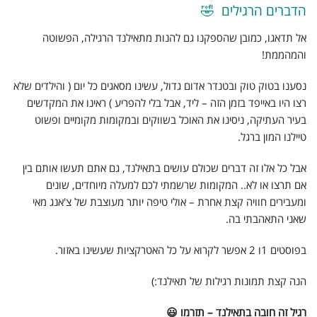
הדברים הרגילים 🤣
אל תדאגו, כמובן שהספקנו גם להנות מתאילנד הרגילה, הפשוטה
והמהממת!
נסענו בטוק טוק ובטנדר אדום גדול, עשינו מסאגים כל יום ( והילדים שלא
רצו היו באייפד בזמן הזה – ליד, אבל בלי להפריע ) ראינו את המקדשים
בעיר העתיקה, ניסינו את האוכל בשווקים ובמקומות מקומיים ופשוט
טיילנו המון ברגל.
אבל כל אלו זה דברים שכולם עושים בתאילנד, גם אתם תעשו אותם בין
אם תרצו או לא.. המקומות שרשמתי לכם למעלה מיוחדים, שונים
ומעבירים חוויה קצת אחרת – אולי טיפה יותר מעוצבת של צ'אנג מאי
שאני התאהבתי בה.
בפוסטים 1ו 2 אפשר לקרוא על כל האטרקציות שעשינו באזור.
הנה קצת תמונות רגילות של תאילנד:)
רגיל זה חובה בתאילנד – תזרמו 😃