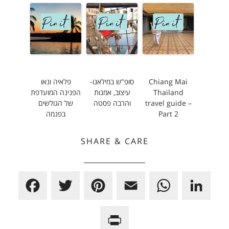
Chiang Mai
סופ"ש במילאנו-
פלאיה ונאו
Thailand
עיצוב, אמנות
הפנינה המועדפת
travel guide –
והרבה פסטה
של הגולשים
Part 2
בפנמה
SHARE & CARE
F
T
P
E
W
L
a
w
i
m
h
i
P
c
i
n
a
a
n