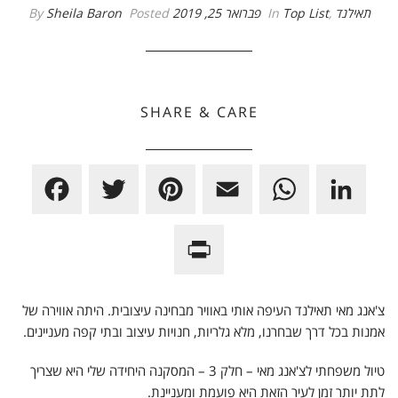
תאילנד
,
Top List
In
פברואר 25, 2019
Posted
Sheila Baron
By
SHARE & CARE
F
T
P
E
W
L
a
w
i
m
h
i
P
c
i
n
a
a
n
r
e
t
t
i
t
k
i
b
t
e
l
s
e
צ'אנג מאי תאילנד העיפה אותי באוויר מבחינה עיצובית. היתה אווירה של
אמנות בכל דרך שבחרנו, מלא גלריות, חנויות עיצוב ובתי קפה מעניינים.
n
o
e
r
A
d
t
טיול משפחתי לצ'אנג מאי – חלק 3 – המסקנה היחידה שלי היא שצריך
o
r
e
p
I
לתת יותר זמן לעיר הזאת היא פועמת ומעניינת.