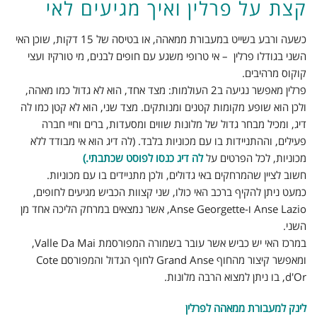
קצת על פרלין ואיך מגיעים לאי
כשעה ורבע בשייט במעבורת ממאהה, או בטיסה של 15 דקות, שוכן האי
השני בגודלו פרלין – אי טרופי משגע עם חופים לבנים, מי טורקיז ועצי
קוקוס מרהיבים.
פרלין מאפשר נגיעה ב2 העולמות: מצד אחד, הוא לא גדול כמו מאהה,
ולכן הוא שופע מקומות קטנים ומנותקים. מצד שני, הוא לא קטן כמו לה
דיג, ומכיל מבחר גדול של מלונות שווים ומסעדות, ברים וחיי חברה
פעילים, וההתניידות בו עם מכוניות בלבד. (לה דיג הוא אי מבודד ללא
מכוניות, לכל הפרטים על
לה דיג כנסו לפוסט שכתבתי.
)
חשוב לציין שהמרחקים באי גדולים, ולכן מתניידים בו עם מכוניות.
כמעט ניתן להקיף ברכב האי כולו, שני קצוות הכביש מגיעים לחופים,
Anse Lazio ו-Anse Georgette, אשר נמצאים במרחק הליכה אחד מן
השני.
במרכז האי יש כביש אשר עובר בשמורה המפורסמת Valle Da Mai,
ומאפשר קיצור מהחוף Grand Anse לחוף הגדול והמפורסם Cote
d'Or, בו ניתן למצוא הרבה מלונות.
לינק למעבורת ממאהה לפרלין