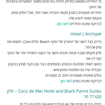
כל החדרים נמצאים במרחק הליכה נוח מהים ומאזור המסעדות והחנויות
של החוף.
החדרים מעוצבים בסגנון מקומי והבנייה ישנה יותר, אבל המלון ממש
מקסים ושווה להגיע אליו.
לבדיקת זמינות החדרים
לחצו כאן
.
Hotel
L'Archipel
בדיוק בצד השני של המפרץ של החוף Cote D'Or Beach,
תמצאו את
מלון ארכיפל.
מלון מקסים שבנוי מכמה מבנים ויושב על הקצה המזרחי יותר של החוף
קוט דה אור.
נחשב לאחד ממלונות הבוטיק המומלצים בעיר עם ניקוד מצויין בבוקינג
וקיבלתי עליו גם המלצות באופן אישי.
במלון סוויטות מאובזרות היטב ו2 מסעדות.
לבדיקת זמינות במלון
לחצו כאן
.
Coco de Mer Hotel and Black Parrot Suites – מלון
קוקו דל מר
בחלק הדרום מזרחי של האי תוכלו למצוא את מלון קוקו דל מר.