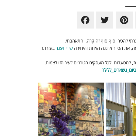
F
T
P
a
w
i
c
i
n
י להכיר וסוף סוף זה קרה.. התאהבתי.
יעה, את הסיור ארגנה האחת והיחידה
שירי ויצנר
בעזרתה
e
t
t
b
t
e
ת, למסעדות ולכל העסקים הגורמים לעיר הזו לצמוח.
יום_נשארים_ללילה
o
e
r
o
r
e
k
s
t