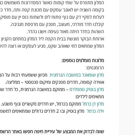
המלון מתפרס על שתי קומות כאשר המסדרונות משמשים כגל
בקומה השניה יש לאונג' עסקים עם מכונת קפה ותה, חדר כוש
לעלות לסקיי דק עם נוף פתוח לים ולשתות כוס יין עם מוסי
קיבלנו חדר מודרני, מעוצב, מפנק עם מרפסת מגניבה.
השהות בחדר היתה מאוד נעימה וישנו נהדר.
ארוחת הבוקר מוגשת בבית הקפה ליד המלון במתחם הקניון ו
המלון שמתאים למי שאוהב שקט, מגיע לעסקים או רוצה להיות
מלונות מומלצים נוספים:
הרומנטים:
מלון שומאכר במושבה הגרמנית
מכיוון ששמעתי רבות על המל
אווירה קסומה, חדרים מפנקים ומיקום פנטסטי – ממליצה.
מלון בוטיק טמפלרס
– ממוקם במושבה הגרמנית, כל חדר שונ
מתאימים לילדים:
מלון דן כרמל
ממוקם בכרמל, יש חדרים מקשרים ונוף משגע. קר
וילה כרמל
מלון בוטיק ובו 2 חדרים גדולים שמתאימים למשפחות.
שווה לבדוק את המבצע של עיריית חיפה חפשו באתר הרשמ