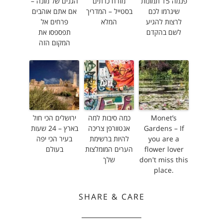
פנמה 15 תמונות
מזרח כרתים
הגנים של מונה –
שיגרמו לכם
בסטייל – המדריך
אם אתם אוהבים
לרצות להגיע
המלא
פרחים אל
לשם בהקדם
תפספסו את
המקום הזה
Monet’s
כמה סיבות למה
ירושלים הכי חול
Gardens – If
אנטוורפן צריכה
בארץ – 24 שעות
you are a
להיות ברשימת
בעיר הכי יפה
flower lover
הערים המומלצות
בעולם
don't miss this
שלך
place.
SHARE & CARE