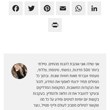
F
T
P
E
W
L
a
w
i
m
h
i
P
c
i
n
a
a
n
r
e
t
t
i
t
k
i
b
t
e
l
s
e
n
o
e
r
A
d
t
o
r
e
p
I
אני שילה ואני אוהבת להנות מהחיים. טיילתי
F
k
s
p
n
ביותר מ50 מדינות, נפשתי, טיפסתי, צללתי,
r
טעמתי ועברתי מאות חוויות שונות. ובתוך כל
t
הטיולים תמיד ידעתי לאסוף את המידע, לזכור
i
את הנקודות החשובות, המקומות המדליקים
e
ובעיקר להעביר את זה הלאה ולהמליץ. בעקבות
בקשות יום יומיות לטיפים ומידע על כל מה
n
שקשור לטיולים מסביב לעולם ולייף סטייל, נוצר