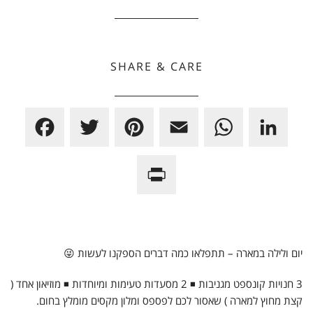
SHARE & CARE
F
T
P
E
W
L
a
w
i
m
h
i
P
c
i
n
a
a
n
r
e
t
t
i
t
k
i
b
t
e
l
s
e
n
o
e
r
A
d
יום ולילה במארה – תתפלאו כמה דברים הספקנו לעשות 😜
t
o
r
e
p
I
3 חנויות קונספט מגניבות ◾ 2 מסעדות טעימות ומיוחדות ◾ מוזיאון אחד (
F
k
s
p
n
קצת מחוץ למארה ) שאסור לכם לפספס ומלון מקסים מומלץ בחום.