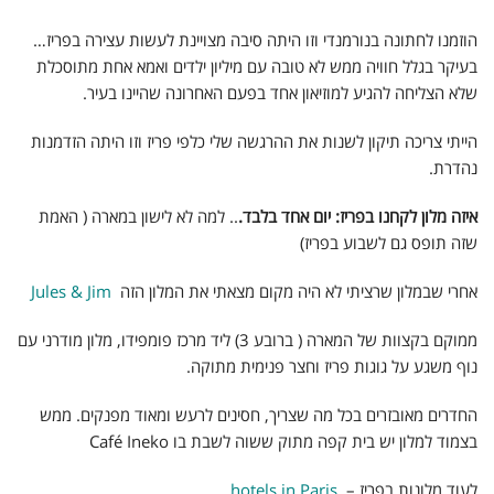
r
t
הוזמנו לחתונה בנורמנדי וזו היתה סיבה מצויינת לעשות עצירה בפריז…
i
בעיקר בגלל חוויה ממש לא טובה עם מיליון ילדים ואמא אחת מתוסכלת
e
שלא הצליחה להגיע למוזיאון אחד בפעם האחרונה שהיינו בעיר.
n
הייתי צריכה תיקון לשנות את ההרגשה שלי כלפי פריז וזו היתה הזדמנות
d
נהדרת.
l
איזה מלון לקחנו בפריז: יום אחד בלבד.
.. למה לא לישון במארה ( האמת
שזה תופס גם לשבוע בפריז)
y
אחרי שבמלון שרציתי לא היה מקום מצאתי את המלון הזה
Jules & Jim
ממוקם בקצוות של המארה ( ברובע 3) ליד מרכז פומפידו, מלון מודרני עם
נוף משגע על גוגות פריז וחצר פנימית מתוקה.
החדרים מאובזרים בכל מה שצריך, חסינים לרעש ומאוד מפנקים. ממש
בצמוד למלון יש בית קפה מתוק ששוה לשבת בו Café Ineko
לעוד מלונות בפריז –
hotels in Paris