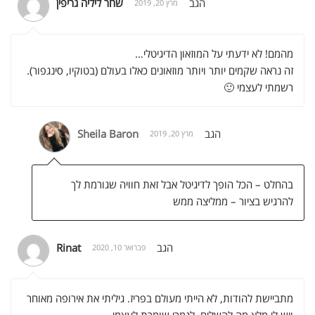
הגב
שחר ליליה גריפין
מרץ 20, 2019
מהמם! לא ידעתי על המוזאון הדיגיטלי…
זה נראה שקמים יותר ויותר מוזאונים כאלו בעולם (בטוקיו, סינגפור).
רשמתי לעצמי 🙂
הגב
Sheila Baron
מרץ 20, 2019
בהחלט – הכל הופך לדיגיטל אבל זאת חוויה שגורמת לך
להרגיש בציור – ממליצה ממש
הגב
Rinat
פברואר 10, 2020
מתביישת להודות, לא הייתי מעולם בפריז. גיליתי את אירופה מאוחר
ויש לי מלא מה להשלים. לגמרי שומרת לעצמי…