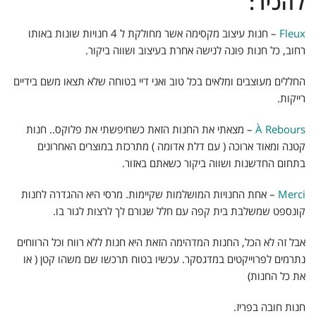
להכיר:
Fleux
– חנות עיצוב מקסימה אשר מחולקת ל 4 חנויות שונות באותו
רחוב, כל חנות פונה לנישה אחרת בעיצוב ושווה ביקור.
החללים מעוצבים ומלאים בכל טוב ואני דיי בטוחה שלא תצאו משם בידיים
רייקות.
À Rebours
– מצאתי את החנות הזאת כשחיפשתי את פלוקס.. חנות
קטנה ומאוד ארוכה ( עם דלת אדומה ) מתרכזת במוצרים האחרונים
בתחום החדשנות ושווה ביקור כשאתם באזור.
Merci
– אחת החנויות המושלמות שקיימות. מרסי היא ההגדרה לחנות
קונספט שמשלבת בית קפה עם חלל שגורם לך לרצות לגור בו.
אבל זה לא הכל, החנות המדהימה הזאת היא חנות ללא רווח וכל הרווחים
נתרמים לפרוייקטים במדגסקר. עכשיו בטוח תרכשו שם משהו קטן ( או
את כל החנות)
חנות חובה בפריז.