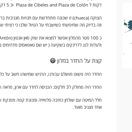
l
דקות ל Plaza de Cibeles and Plaza de Colón וכ 5 דקות מהרחוב הראש Gran Vía Boulevard.
y
הצוקה (chueca) זו שכונה מתחדשת עם חנויות מגנ
וזה בדיוק מה שחיפשתי כשישבתי על הטיול שלנו כי רציתי ש
ולעלות לגג לדרינקים בשקיעה ( יש שם טאפאסים מדהימים בי
קצת על החדר במלון
😃
החדר היה פשוט מושלם עבורנו, הרגיש שמישהו חשב על כל הפ
החדר היה מחולק ל3 חלקים: הכניסה לחדר עם ארון, מראה ומקרר קטן מלא בכל טוב..
חלל המיטה עם שולחן כתיבה טלוויזיה ומכונת קפה מפנקת 
אחד מגניב מאוד.