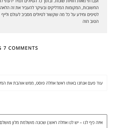
ועברתי מאות חוויות שונות. ובתוך כל הטיולים תמיד ידעתי ל
p
I
r
החשובות, המקומות המדליקים ובעיקר להעביר את זה הלאה ו
לטיפים ומידע על כל מה שקשור לטיולים מסביב לעולם ולייף ס
p
n
i
הטוב הזה
e
n
G 7 COMMENTS
d
l
y
עוד פעם אנחנו באותו ראש! אחלה פוסט, ממש אוהבת את המלון
איזה כיף לנו – יש לנו אחלה ראש:) שכונה מושלמת מלון מושלם למ