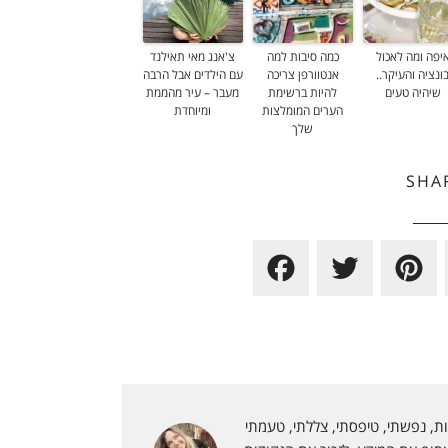
יפה ומה לאכול
כמה סיבות למה
צ'אנג מאי תאילנד
ונציה והעיקר..
אנטוורפן צריכה
עם הילדים אבל הרבה
שיהיה טעים
להיות ברשימת
מעבר – עיר מהממת
הערים המומלצות
ומיוחדת
שלך
SHA
F
T
P
a
w
i
c
i
n
e
t
t
b
t
e
י אוהבת להנות מהחיים. טיילתי ביותר מ50 מדינות, נפשתי, טיפסתי, צללתי, טעמתי
o
e
r