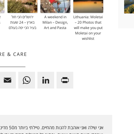
Lithuania: Moletai
A weekend in
ירושלים הכי חול
א
– 20 Photos that
Milan – Design,
בארץ – 24 שעות
ב
will make you put
Art and Pasta
בעיר הכי יפה בעולם
Moletai on your
wishlist
RE & CARE
E
W
L
P
m
h
i
r
a
a
n
i
i
t
k
n
l
s
e
t
אני שילה ואנ
A
d
F