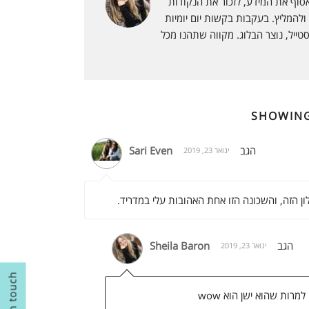
אסוף את המידע, לזכור את הנקודות
o
r
e
להמליץ. בעקבות בקשות יום יומיות
טייל, נוצר הבלוג. מקווה שתהנו מכל
k
s
t
SHOWIN
הגב
Sari Even
ינואר 23, 2019
 הזה, והשכונה הזו אחת האהובות עלי במדריד.
הגב
Sheila Baron
ינואר 23, 2019
רות שהוא ישן הוא wow