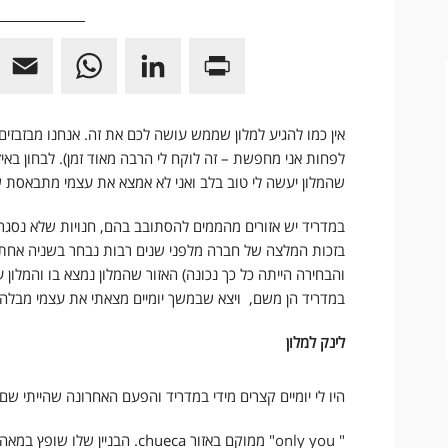
E
W
L
P
m
h
i
r
a
a
n
i
אין כמו להגיע למלון שממש עושה לכם את זה. אנחנו מבזבזים 
לפחות אני מחפשת – זה לוקח לי הרבה מאוד זמן). לבחון באיז
i
t
k
n
שהמלון יעשה לי טוב בלב ואני לא אמצא את עצמי מתבאסת ש
l
s
e
t
במדריד יש אזורים מהממים להסתובב בהם, חנויות שלא נסגרו
A
d
F
בזכות המלצה של חברה מלפני שנים רבות נבחר בשניה אחת (
p
I
r
והבחירה הייתה כל כך נכונה) האזור שהמלון נמצא בו והמלון 
במדריד הן משם, ויצא שבמשך יומיים מצאתי את עצמי מבלה יו
p
n
i
לינק למלון
e
n
היו לי יומיים קצרים מידי במדריד והפעם האחרונה שהייתי שם היתה לפני יותר מ 20 שנה
d
only you
"