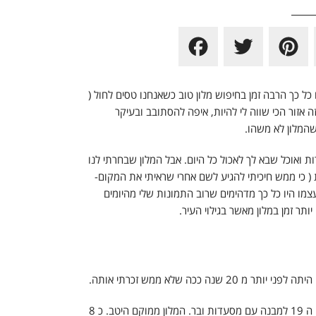
F
T
P
a
w
i
c
i
n
כל כך הרבה זמן בחיפוש מלון טוב כשאנחנו טסים לחול (
ה אזור הכי שווה לי להיות, איפה להסתובב ובעיקר
e
t
t
המלון לא משהו.
b
t
e
ת ואוכל שבא לך לאכול כל היום.
אבל המלון שבחרתי לנו
o
e
r
 כי ממש חיכיתי להגיע לשם אחרי שראיתי את המקום-
o
r
e
עצמו היו כל כך מדהימים שרוב התמונות שלי מהיומים
תר זמן במלון מאשר בגילוי העיר.
k
s
t
 ככה שלא ממש זכרתי אותה.
" ממוקם באזור chueca. הבניין שלו שופץ במאה ה 19 למבנה עם מסעדות ובר. המלון ממוקם היטב. כ 8